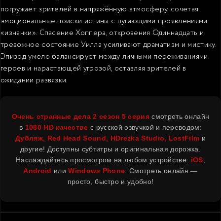
погружает зрителей в напряжённую атмосферу, сочетая
эмоциональные поиски истины с пугающими проявлениями
«изнанки». Спасение Хоппера, откровения Одиннадцать и
тревожное состояние Уилла усиливают драматизм и мистику.
Эпизод умело балансирует между личными переживаниями
героев и нарастающей угрозой, оставляя зрителей в
ожидании развязки.
Очень странные дела
2 сезон 5 серия
смотреть онлайн
в
1080 HD качестве
с русской озвучкой и переводом:
Дубляж, Red Head Sound, HDrezka Studio, LostFilm
и
другие! Доступны субтитры и оригинальная дорожка.
Наслаждайтесь просмотром на любом устройстве:
iOS
,
Android
или
Windows Phone
. Смотреть онлайн —
просто, быстро и удобно!