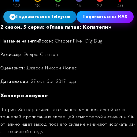
142
18
16
14
22
40
Подписаться на Telegram
Подписаться на MAX
2 сезон, 5 серия: «Глава пятая: Копатели»
Название на английском:
Chapter Five: Dig Dug
Режиссёр:
Эндрю Стэнтон
Сценарист:
Джесси Никсон-Лопес
Дата выхода:
27 октября 2017 года
Хоппер в ловушке
Шериф Хоппер оказывается запертым в подземной сети
тоннелей, пропитанных зловещей атмосферой «изнанки». Он
отчаянно ищет выход, пока его силы не начинают иссякать из-
за токсичной среды.