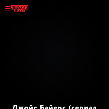
Джойс Байерс (сериал