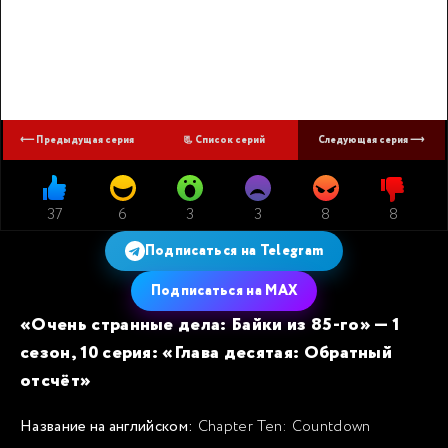
⟵ Предыдущая серия
📃 Список серий
Следующая серия ⟶
37
6
3
3
8
8
Подписаться на Telegram
Подписаться на MAX
«Очень странные дела: Байки из 85-го» — 1
сезон, 10 серия: «Глава десятая: Обратный
отсчёт»
Название на английском:
Chapter Ten: Countdown