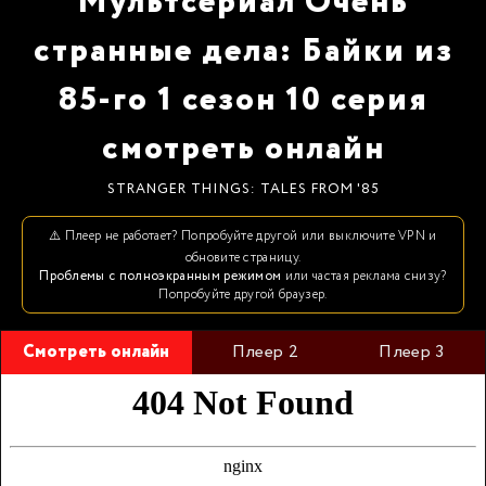
Мультсериал Очень
странные дела: Байки из
85-го 1 сезон 10 серия
смотреть онлайн
STRANGER THINGS: TALES FROM '85
⚠️ Плеер не работает? Попробуйте другой или выключите VPN и
обновите страницу.
Проблемы с полноэкранным режимом
или частая реклама снизу?
Попробуйте другой браузер.
Смотреть онлайн
Плеер 2
Плеер 3