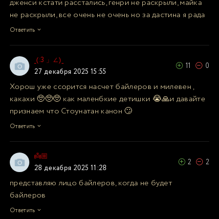
дженси кстати расстались, генри не раскрыли, майка
не раскрыли, все очень не очень но за дастина я рада
Ответить
_(:3 」∠)_
11
0
27 декабря 2025 15:55
Хорош уже ссорится насчет байлеров и милевен ,
какахи 🥺🥺🥺 как маленбкие детишки 😭🙏и давайте
признаем что Стоунатан канон 🙄
Ответить
👼🏼
2
2
28 декабря 2025 11:28
представляю лицо байлеров, когда не будет
байлеров
Ответить