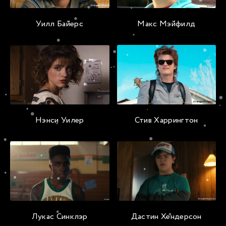
Уилл Байерс
Макс Мэйфилд
Нэнси Уилер
Стив Харрингтон
Лукас Синклэр
Дастин Хендерсон